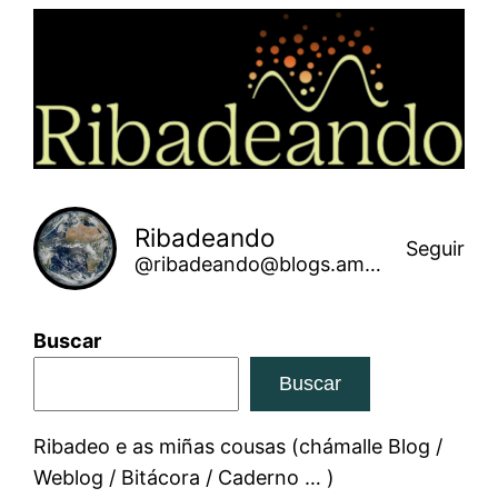
Saltar
ao
contido
Ribadeando
Seguir
@ribadeando@blogs.amarinha.gal
Buscar
Buscar
Ribadeo e as miñas cousas (chámalle Blog /
Weblog / Bitácora / Caderno … )