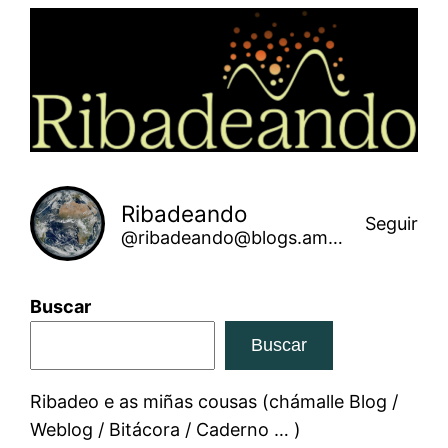
Saltar
ao
contido
Ribadeando
Seguir
@ribadeando@blogs.amarinha.gal
Buscar
Buscar
Ribadeo e as miñas cousas (chámalle Blog /
Weblog / Bitácora / Caderno … )