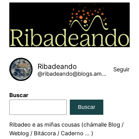
Saltar
ao
contido
Ribadeando
Seguir
@ribadeando@blogs.amarinha.gal
Buscar
Buscar
Ribadeo e as miñas cousas (chámalle Blog /
Weblog / Bitácora / Caderno … )