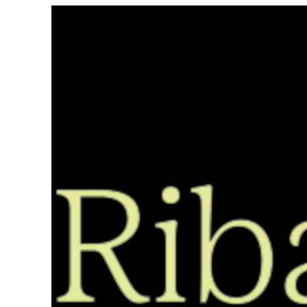
Saltar
ao
contido