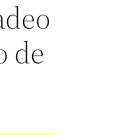
adeo
o de