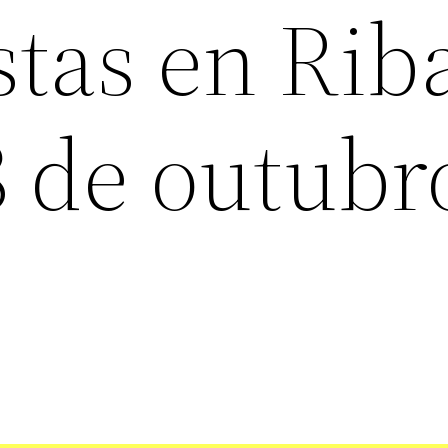
stas en Rib
8 de outubr