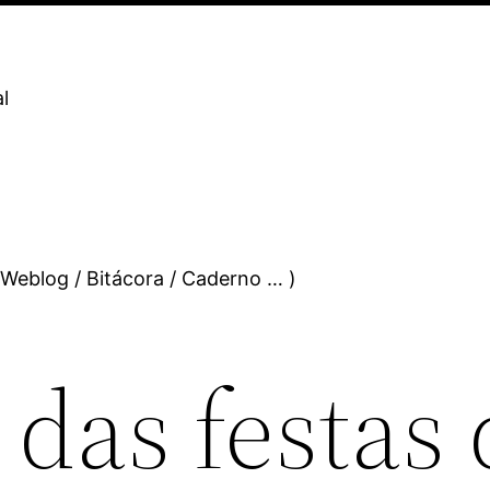
l
 Weblog / Bitácora / Caderno … )
das festas 