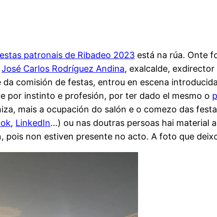
estas patronais de Ribadeo 2023
está na rúa. Onte f
,
José Carlos Rodríguez Andina
, exalcalde, exdirector
 da comisión de festas, entrou en escena introducid
de por instinto e profesión, por ter dado el mesmo o
p
iza, mais a ocupación do salón e o comezo das festa
ook
,
LinkedIn
…) ou nas doutras persoas hai material a
n, pois non estiven presente no acto. A foto que deix