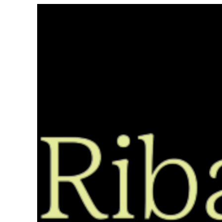
Saltar
ao
contido