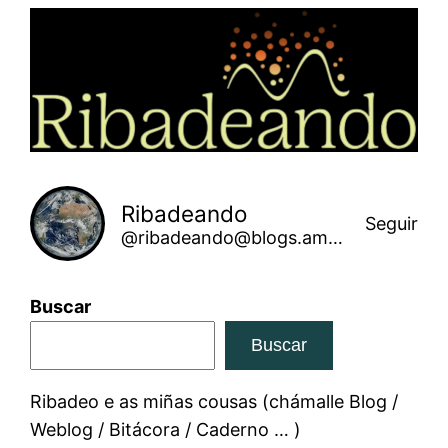
Saltar
ao
contido
Ribadeando
Seguir
@ribadeando@blogs.amarinha.gal
Buscar
Buscar
Ribadeo e as miñas cousas (chámalle Blog /
Weblog / Bitácora / Caderno … )