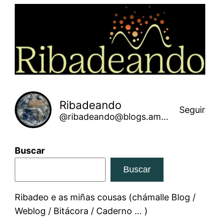
Saltar
ao
contido
Ribadeando
Seguir
@ribadeando@blogs.amarinha.gal
Buscar
Buscar
Ribadeo e as miñas cousas (chámalle Blog /
Weblog / Bitácora / Caderno … )