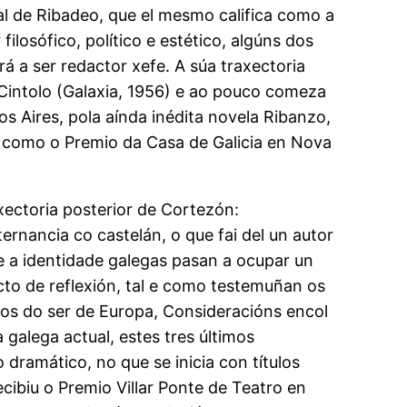
l de Ribadeo, que el mesmo califica como a
ilosófico, político e estético, algúns dos
á a ser redactor xefe. A súa traxectoria
i Cintolo (Galaxia, 1956) e ao pouco comeza
s Aires, pola aínda inédita novela Ribanzo,
í como o Premio da Casa de Galicia en Nova
axectoria posterior de Cortezón:
ernancia co castelán, o que fai del un autor
a e a identidade galegas pasan a ocupar un
cto de reflexión, tal e como testemuñan os
icos do ser de Europa, Consideracións encol
 galega actual, estes tres últimos
dramático, no que se inicia con títulos
cibiu o Premio Villar Ponte de Teatro en