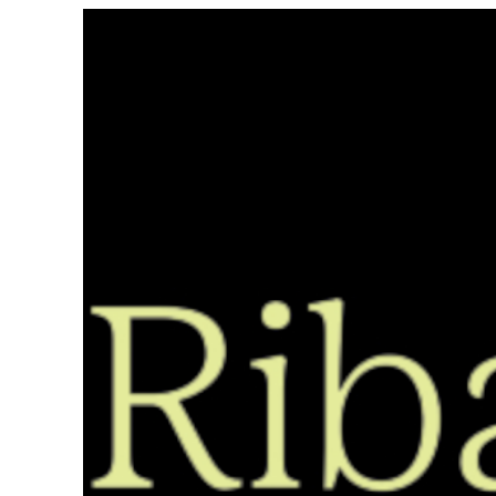
Saltar
ao
contido