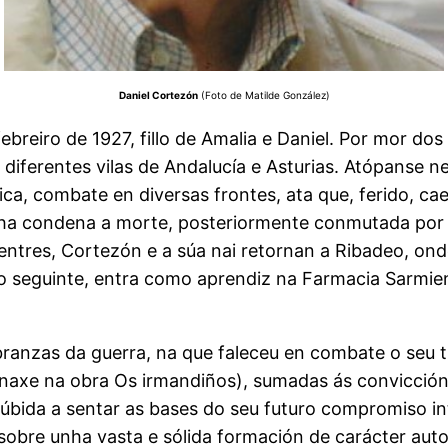
Daniel Cortezón
(Foto de Matilde González)
breiro de 1927, fillo de Amalia e Daniel. Por mor do
diferentes vilas de Andalucía e Asturias. Atópanse n
lica, combate en diversas frontes, ata que, ferido, cae
unha condena a morte, posteriormente conmutada por
tres, Cortezón e a súa nai retornan a Ribadeo, onde,
 ano seguinte, entra como aprendiz na Farmacia Sarmi
mbranzas da guerra, na que faleceu en combate o seu
axe na obra Os irmandiños), sumadas ás conviccións
bida a sentar as bases do seu futuro compromiso intel
se sobre unha vasta e sólida formación de carácter a