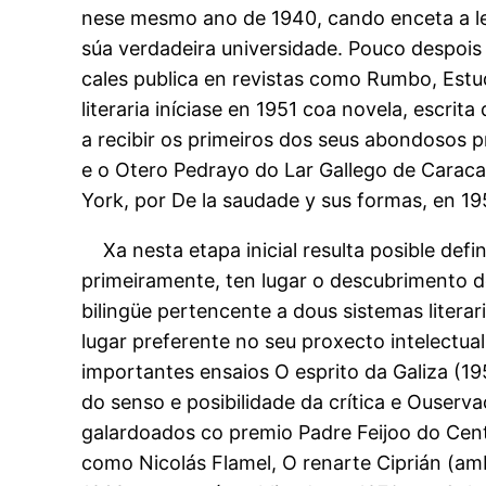
nese mesmo ano de 1940, cando enceta a lec
súa verdadeira universidade. Pouco despois e
cales publica en revistas como Rumbo, Estud
literaria iníciase en 1951 coa novela, escr
a recibir os primeiros dos seus abondosos p
e o Otero Pedrayo do Lar Gallego de Caraca
York, por De la saudade y sus formas, en 195
Xa nesta etapa inicial resulta posible def
primeiramente, ten lugar o descubrimento do
bilingüe pertencente a dous sistemas literar
lugar preferente no seu proxecto intelectua
importantes ensaios O esprito da Galiza (19
do senso e posibilidade da crítica e Ouserva
galardoados co premio Padre Feijoo do Centr
como Nicolás Flamel, O renarte Ciprián (amba