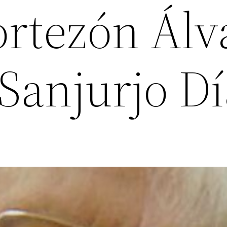
ortezón Álv
Sanjurjo Dí