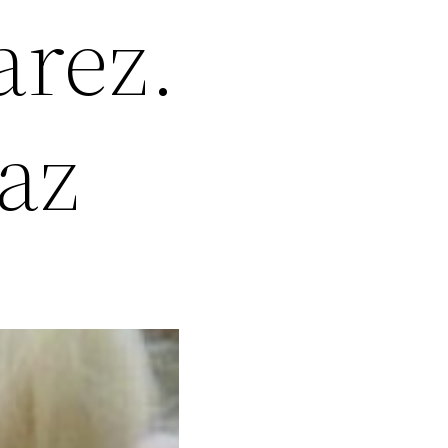
arez.
az