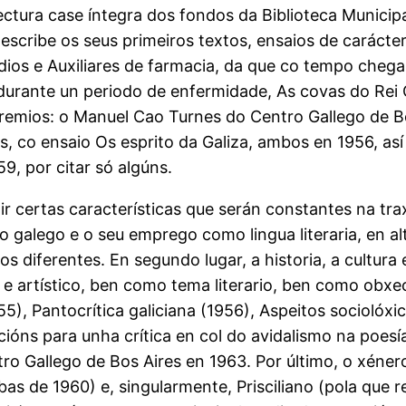
tura case íntegra dos fondos da Biblioteca Municipa
scribe os seus primeiros textos, ensaios de carácter f
ios e Auxiliares de farmacia, da que co tempo chegar
ita durante un periodo de enfermidade, As covas do Re
remios: o Manuel Cao Turnes do Centro Gallego de Bo
s, co ensaio Os esprito da Galiza, ambos en 1956, as
9, por citar só algúns.
inir certas características que serán constantes na tr
 galego e o seu emprego como lingua literaria, en alt
ios diferentes. En segundo lugar, a historia, a cultur
l e artístico, ben como tema literario, ben como obxe
55), Pantocrítica galiciana (1956), Aspeitos sociolóx
cións para unha crítica en col do avidalismo na poesía
o Gallego de Bos Aires en 1963. Por último, o xénero 
s de 1960) e, singularmente, Prisciliano (pola que re