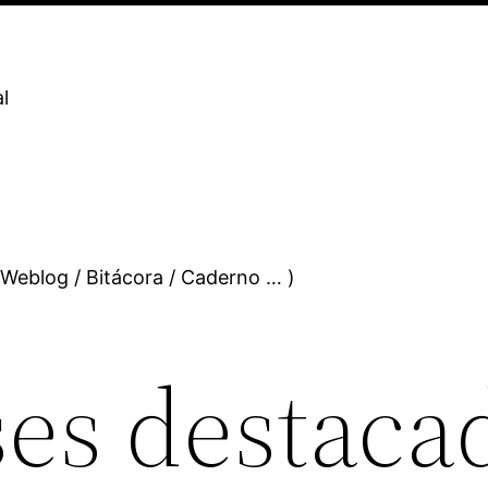
l
 Weblog / Bitácora / Caderno … )
es destaca