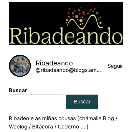
Saltar
ao
contido
Ribadeando
Seguir
@ribadeando@blogs.amarinha.gal
Buscar
Buscar
Ribadeo e as miñas cousas (chámalle Blog /
Weblog / Bitácora / Caderno … )