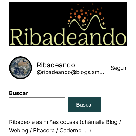
Saltar
ao
contido
Ribadeando
Seguir
@ribadeando@blogs.amarinha.gal
Buscar
Buscar
Ribadeo e as miñas cousas (chámalle Blog /
Weblog / Bitácora / Caderno … )