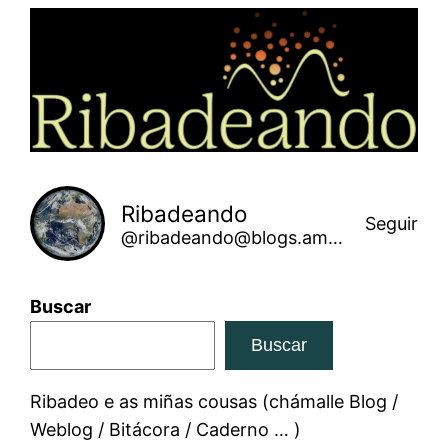
Saltar
ao
contido
Ribadeando
Seguir
@ribadeando@blogs.amarinha.gal
Buscar
Buscar
Ribadeo e as miñas cousas (chámalle Blog /
Weblog / Bitácora / Caderno … )