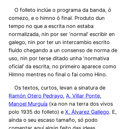
O folleto inclúe o programa da banda, ó
comezo, e o himno ó final. Produto dun
tempo no que a escrita non estaba
normalizada, nin por ser ‘normal’ escribir en
galego, nin por ter un intercambio escrito
fluído chegando a un consenso de norma de
uso, nin por terse ditado unha ‘normativa
oficial’ da escrita, no primeiro aparece como
Himno mentres no final o fai como Hino.
Os textos, curtos, levan a sinatura de
Ramón Otero Pedrayo
,
A. Villar Ponte
,
Manoel Murguía
(xa non na terra dos vivos
polo 1935 do folleto) e
X. Álvarez Gallego
. E,
aínda o seu escaso tamaño, só podo
comentar aquí algún feito das ideas,