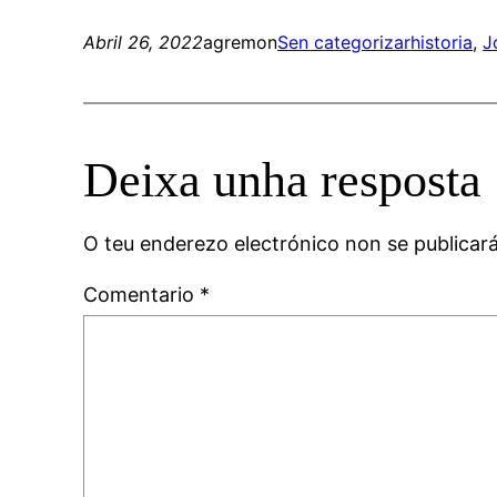
Abril 26, 2022
agremon
Sen categorizar
historia
, 
J
Deixa unha resposta
O teu enderezo electrónico non se publicar
Comentario
*