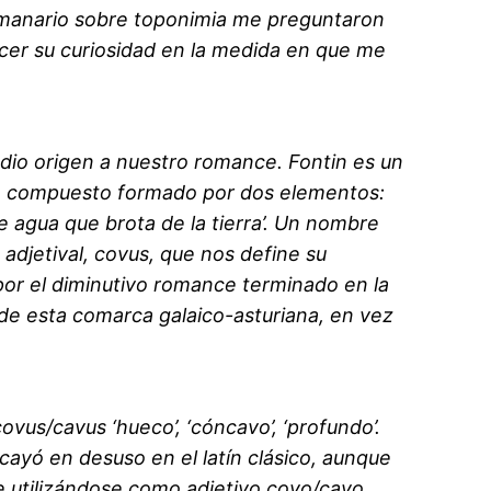
emanario sobre toponimia me preguntaron
acer su curiosidad en la medida en que me
 dio origen a nuestro romance. Fontin es un
re compuesto formado por dos elementos:
de agua que brota de la tierra’. Un nombre
djetival, covus, que nos define su
por el diminutivo romance terminado en la
l de esta comarca galaico-asturiana, en vez
vus/cavus ‘hueco’, ‘cóncavo’, ‘profundo’.
 cayó en desuso en el latín clásico, aunque
e utilizándose como adjetivo covo/cavo,