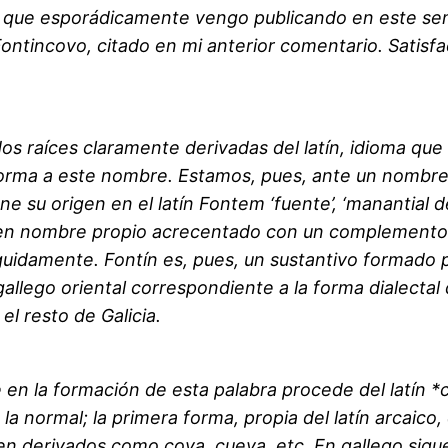
s que esporádicamente vengo publicando en este s
Fontincovo, citado en mi anterior comentario. Satisf
s raíces claramente derivadas del latín, idioma que
a forma a este nombre. Estamos, pues, ante un nomb
ene su origen en el latín Fontem ‘fuente’, ‘manantial 
en nombre propio acrecentado con un complemento a
uidamente. Fontín es, pues, un sustantivo formado 
 gallego oriental correspondiente a la forma dialecta
el resto de Galicia.
en la formación de esta palabra procede del latín *co
a normal; la primera forma, propia del latín arcaico,
n derivados como cova, cueva, etc. En gallego sigu