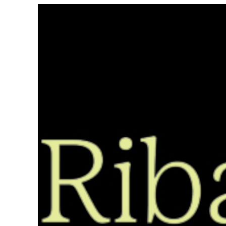
Saltar
ao
contido