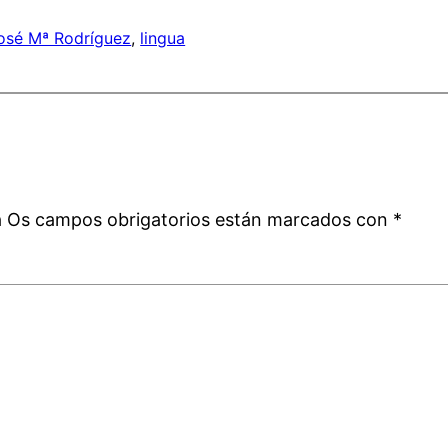
osé Mª Rodríguez
, 
lingua
á
Os campos obrigatorios están marcados con
*