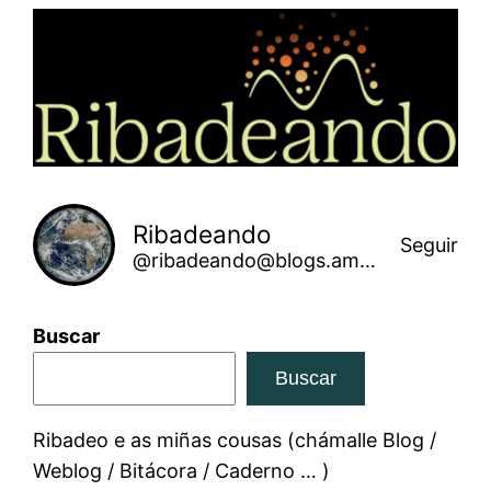
Saltar
ao
contido
Ribadeando
Seguir
@ribadeando@blogs.amarinha.gal
Buscar
Buscar
Ribadeo e as miñas cousas (chámalle Blog /
Weblog / Bitácora / Caderno … )