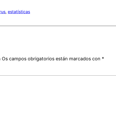
rus
, 
estatísticas
a
á
Os campos obrigatorios están marcados con
*