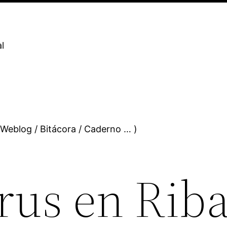
l
 Weblog / Bitácora / Caderno … )
rus en Rib