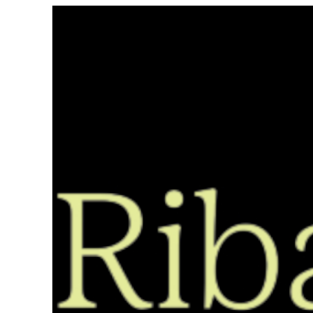
Saltar
ao
contido