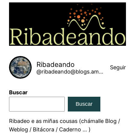
Saltar
ao
contido
Ribadeando
Seguir
@ribadeando@blogs.amarinha.gal
Buscar
Buscar
Ribadeo e as miñas cousas (chámalle Blog /
Weblog / Bitácora / Caderno … )