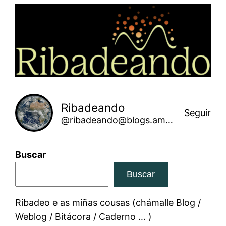
Saltar
ao
contido
Ribadeando
Seguir
@ribadeando@blogs.amarinha.gal
Buscar
Buscar
Ribadeo e as miñas cousas (chámalle Blog /
Weblog / Bitácora / Caderno … )