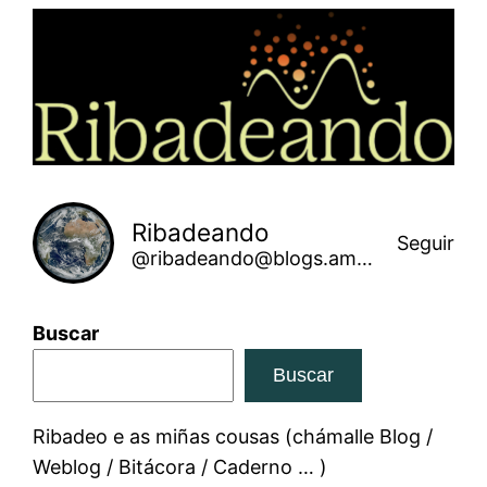
Saltar
ao
contido
Ribadeando
Seguir
@ribadeando@blogs.amarinha.gal
Buscar
Buscar
Ribadeo e as miñas cousas (chámalle Blog /
Weblog / Bitácora / Caderno … )