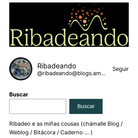
Saltar
ao
contido
Ribadeando
Seguir
@ribadeando@blogs.amarinha.gal
Buscar
Buscar
Ribadeo e as miñas cousas (chámalle Blog /
Weblog / Bitácora / Caderno … )