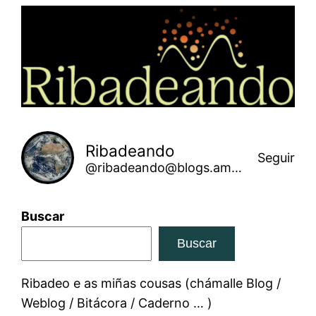
Saltar
ao
contido
Ribadeando
Seguir
@ribadeando@blogs.amarinha.gal
Buscar
Buscar
Ribadeo e as miñas cousas (chámalle Blog /
Weblog / Bitácora / Caderno … )