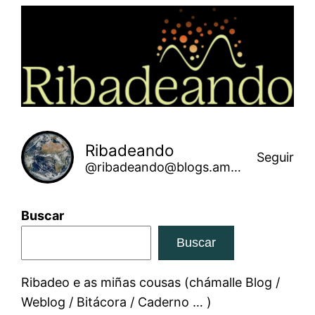
Saltar
ao
contido
Ribadeando
Seguir
@ribadeando@blogs.amarinha.gal
Buscar
Buscar
Ribadeo e as miñas cousas (chámalle Blog /
Weblog / Bitácora / Caderno … )