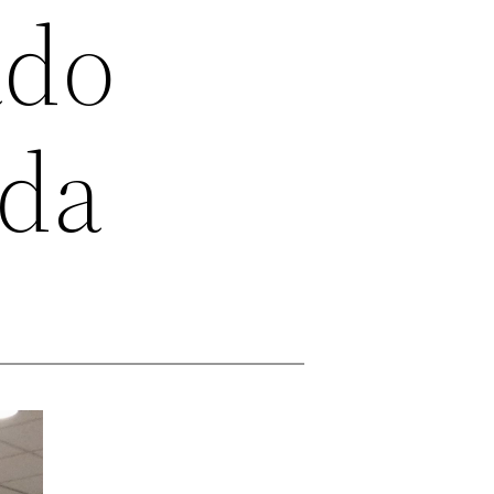
ado
lda