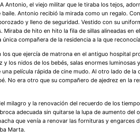
A Antonio, el viejo militar que le tiraba los tejos, a
baile. Antonio recibió la mirada como un regalo. Con
lborozado y lleno de seguridad. Vestido con su unifor
s. Miraba de hito en hito la fila de sillas alineadas e
a única compañera de la residencia a la que reconocía
os que ejercía de matrona en el antiguo hospital pr
luz y los nidos de los bebés, salas enormes luminosas
na película rápida de cine mudo. Al otro lado de la c
é. No era otro que su compañero de ajedrez en la re
el milagro y la renovación del recuerdo de los tiempo
 la broca adecuada sin quitarse la lupa de aumento del
hacha que venía a renovar las fornituras y engarces de
aba Marta.