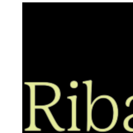
Saltar
ao
contido