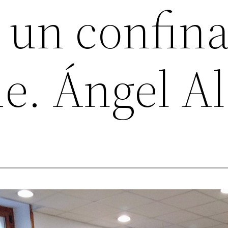
e un confin
de. Ángel A