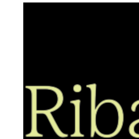
Saltar
ao
contido