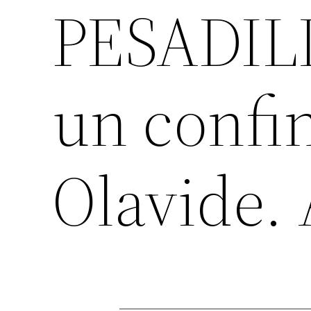
PESADILL
un confi
Olavide.