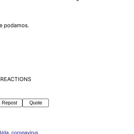
e podamos.
 REACTIONS
Repost
Quote
Alda
, 
coronavirus