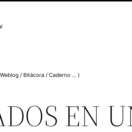
l
 Weblog / Bitácora / Caderno … )
ADOS EN U