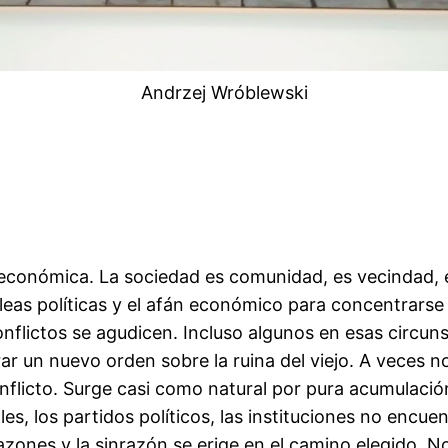
Andrzej Wróblewski
onómica. La sociedad es comunidad, es vecindad, es
leas políticas y el afán económico para concentrarse 
 conflictos se agudicen. Incluso algunos en esas circun
r un nuevo orden sobre la ruina del viejo. A veces no
onflicto. Surge casi como natural por pura acumulac
es, los partidos políticos, las instituciones no encu
corazones y la sinrazón se erige en el camino elegido