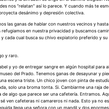
edes nos “relatan” así lo parece. Y cuando más te esm
proyecta desánimo y depresión colectiva.
las ganas de hablar con nuestros vecinos y hasta co
 refugiamos en nuestra privacidad y buscamos caminos
 y cada cual busca su chivo expiatorio preferido y su 
o y raro.
l y yo de entregar sangre en algún hospital para a
 museo del Prado. Tenemos ganas de desayunar y piens
na escena triste. Un chico joven con pinta de estudia
da, solo una broma tonta. Si. Cambiarme una raja de 
ta de algo que parece ser una cafetería. Entramos. A
no sé ven cafeteras ni camareros ni nada. Esto ya no e
guida llega una señora con un mandil y dos enormes c