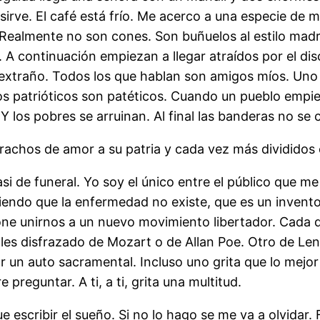
sirve. El café está frío. Me acerco a una especie de 
. Realmente no son cones. Son buñuelos al estilo mad
. A continuación empiezan a llegar atraídos por el di
 extraño. Todos los que hablan son amigos míos. Uno 
s patrióticos son patéticos. Cuando un pueblo empi
 los pobres se arruinan. Al final las banderas no se
rrachos de amor a su patria y cada vez más divididos
 de funeral. Yo soy el único entre el público que me
iendo que la enfermedad no existe, que es un invento
e unirnos a un nuevo movimiento libertador. Cada día
les disfrazado de Mozart o de Allan Poe. Otro de Leni
or un auto sacramental. Incluso uno grita que lo mejor
 preguntar. A ti, a ti, grita una multitud.
scribir el sueño. Si no lo hago se me va a olvidar. 