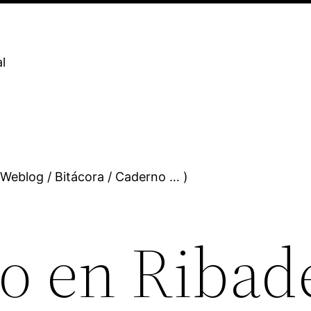
l
 Weblog / Bitácora / Caderno … )
o en Ribad