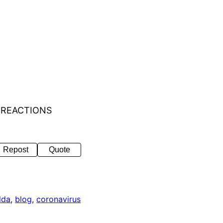
 REACTIONS
Repost
Quote
lda
, 
blog
, 
coronavirus