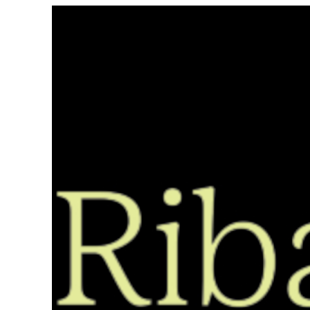
Saltar
ao
contido