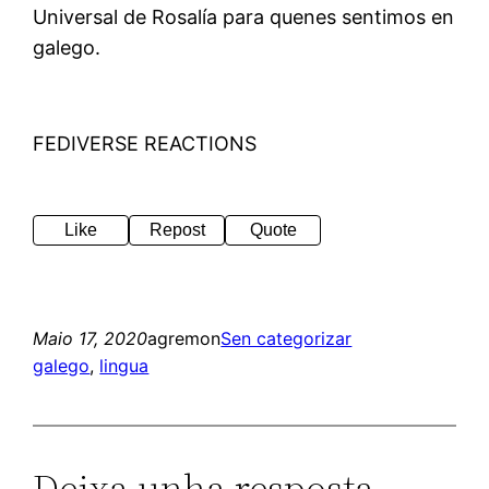
Universal de Rosalía para quenes sentimos en
galego.
FEDIVERSE REACTIONS
Like
Repost
Quote
Maio 17, 2020
agremon
Sen categorizar
galego
, 
lingua
Deixa unha resposta