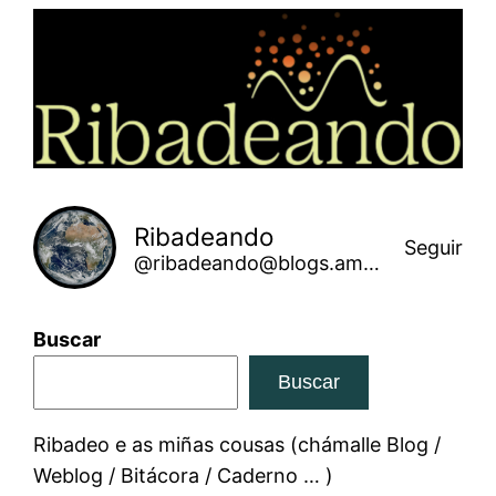
Saltar
ao
contido
Ribadeando
Seguir
@ribadeando@blogs.amarinha.gal
Buscar
Buscar
Ribadeo e as miñas cousas (chámalle Blog /
Weblog / Bitácora / Caderno … )