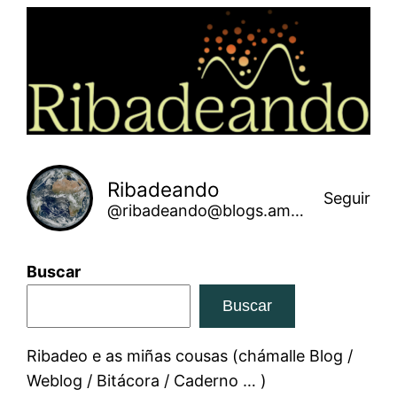
Saltar
ao
contido
Ribadeando
Seguir
@ribadeando@blogs.amarinha.gal
Buscar
Buscar
Ribadeo e as miñas cousas (chámalle Blog /
Weblog / Bitácora / Caderno … )