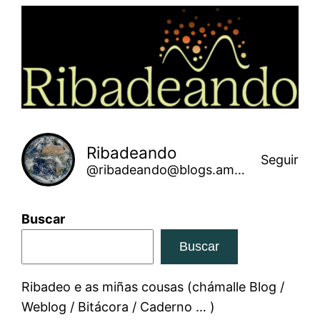
Saltar
ao
contido
Ribadeando
Seguir
@ribadeando@blogs.amarinha.gal
Buscar
Buscar
Ribadeo e as miñas cousas (chámalle Blog /
Weblog / Bitácora / Caderno … )