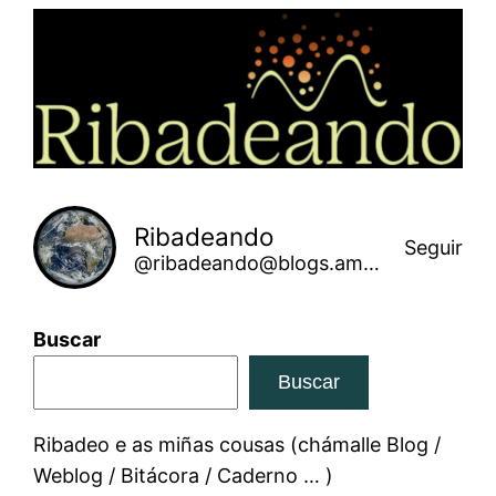
Saltar
ao
contido
Ribadeando
Seguir
@ribadeando@blogs.amarinha.gal
Buscar
Buscar
Ribadeo e as miñas cousas (chámalle Blog /
Weblog / Bitácora / Caderno … )