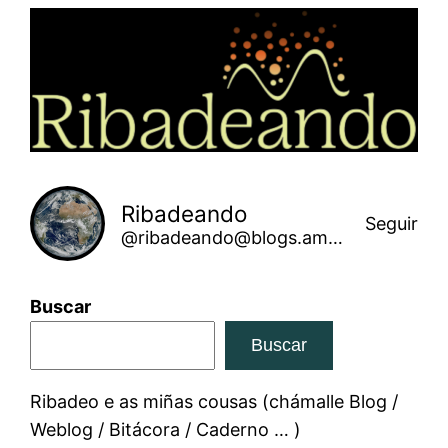
Saltar
ao
contido
Ribadeando
Seguir
@ribadeando@blogs.amarinha.gal
Buscar
Buscar
Ribadeo e as miñas cousas (chámalle Blog /
Weblog / Bitácora / Caderno … )