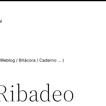
l
 Weblog / Bitácora / Caderno … )
ibadeo