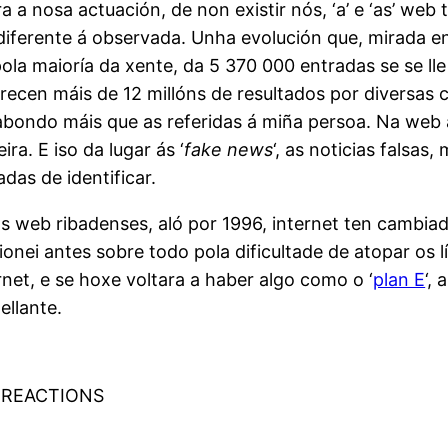
a a nosa actuación, de non existir nós, ‘a’ e ‘as’ we
iferente á observada. Unha evolución que, mirada en
ola maioría da xente, da 5 370 000 entradas se se ll
recen máis de 12 millóns de resultados por diversas 
 abondo máis que as referidas á miña persoa. Na web
ra. E iso da lugar ás ‘
fake news
‘, as noticias falsa
as de identificar.
 web ribadenses, aló por 1996, internet ten cambiad
cionei antes sobre todo pola dificultade de atopar os 
net, e se hoxe voltara a haber algo como o ‘
plan E
‘,
ellante.
 REACTIONS