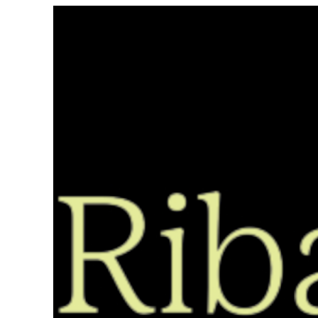
Saltar
ao
contido