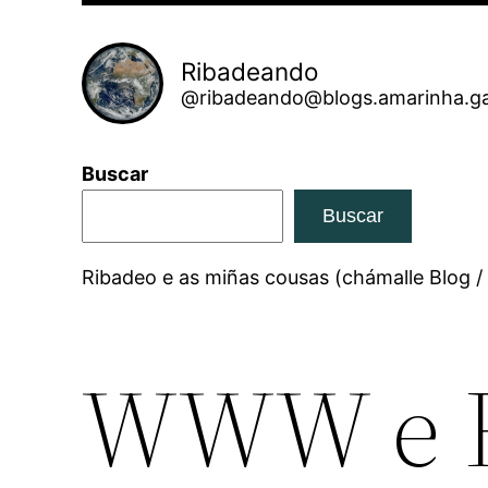
Ribadeando
@ribadeando@blogs.amarinha.ga
Buscar
Buscar
Ribadeo e as miñas cousas (chámalle Blog /
WWW e R