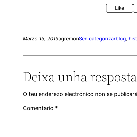
Like
Marzo 13, 2019
agremon
Sen categorizar
blog
, 
his
Deixa unha respost
O teu enderezo electrónico non se publicar
Comentario
*