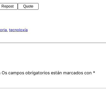
Repost
Quote
toria
, 
tecnoloxía
a
á
Os campos obrigatorios están marcados con
*