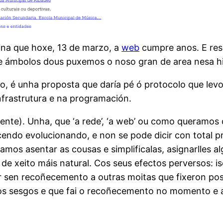
na que hoxe, 13 de marzo, a
web
cumpre anos. E resca
ue ámbolos dous puxemos o noso gran de area nesa hi
zo, é unha proposta que daría pé ó protocolo que lev
nfrastrutura e na programación.
ente). Unha, que ‘a rede’, ‘a web’ ou como queramos 
facendo evolucionando, e non se pode dicir con total
mos asentar as cousas e simplificalas, asignarlles 
e xeito máis natural. Cos seus efectos perversos: is
sen recoñecemento a outras moitas que fixeron pos
os sesgos e que fai o recoñecemento no momento e a