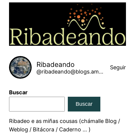
Saltar
ao
contido
Ribadeando
Seguir
@ribadeando@blogs.amarinha.gal
Buscar
Buscar
Ribadeo e as miñas cousas (chámalle Blog /
Weblog / Bitácora / Caderno … )