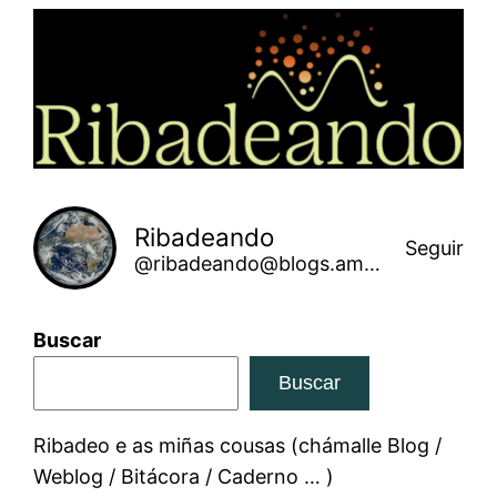
Saltar
ao
contido
Ribadeando
Seguir
@ribadeando@blogs.amarinha.gal
Buscar
Buscar
Ribadeo e as miñas cousas (chámalle Blog /
Weblog / Bitácora / Caderno … )