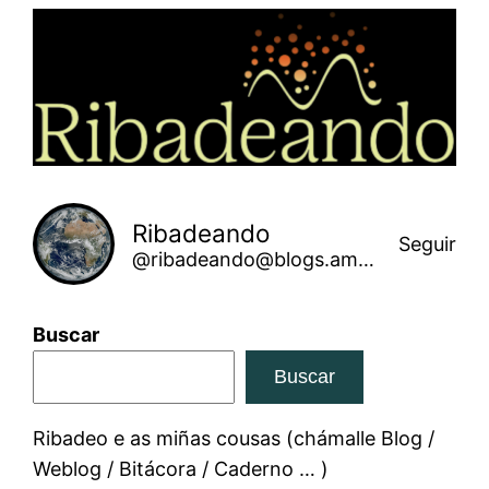
Saltar
ao
contido
Ribadeando
Seguir
@ribadeando@blogs.amarinha.gal
Buscar
Buscar
Ribadeo e as miñas cousas (chámalle Blog /
Weblog / Bitácora / Caderno … )