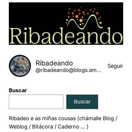
Saltar
ao
contido
Ribadeando
Seguir
@ribadeando@blogs.amarinha.gal
Buscar
Buscar
Ribadeo e as miñas cousas (chámalle Blog /
Weblog / Bitácora / Caderno … )