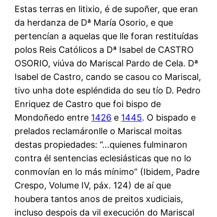
Estas terras en litixio, é de supoñer, que eran
da herdanza de Dª María Osorio, e que
pertencían a aquelas que lle foran restituídas
polos Reis Católicos a Dª Isabel de CASTRO
OSORIO, viúva do Mariscal Pardo de Cela. Dª
Isabel de Castro, cando se casou co Mariscal,
tivo unha dote espléndida do seu tío D. Pedro
Enriquez de Castro que foi bispo de
Mondoñedo entre
1426
e
1445
. O bispado e
prelados reclamáronlle o Mariscal moitas
destas propiedades: “…quienes fulminaron
contra él sentencias eclesiásticas que no lo
conmovían en lo más mínimo” (Ibidem, Padre
Crespo, Volume IV, páx. 124) de aí que
houbera tantos anos de preitos xudiciais,
incluso despois da vil execución do Mariscal