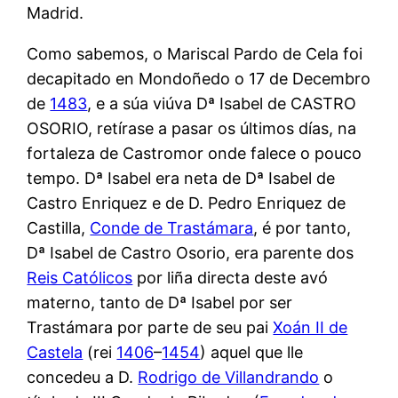
Madrid.
Como sabemos, o Mariscal Pardo de Cela foi
decapitado en Mondoñedo o 17 de Decembro
de
1483
, e a súa viúva Dª Isabel de CASTRO
OSORIO, retírase a pasar os últimos días, na
fortaleza de Castromor onde falece o pouco
tempo. Dª Isabel era neta de Dª Isabel de
Castro Enriquez e de D. Pedro Enriquez de
Castilla,
Conde de Trastámara
, é por tanto,
Dª Isabel de Castro Osorio, era parente dos
Reis Católicos
por liña directa deste avó
materno, tanto de Dª Isabel por ser
Trastámara por parte de seu pai
Xoán II de
Castela
(rei
1406
–
1454
) aquel que lle
concedeu a D.
Rodrigo de Villandrando
o