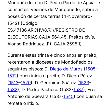
Mondoñedo, con D. Pedro Pardo de Aguiar e
consortes, veciños de Mondoñedo, sobre a
posesión de certas terras (4-Novembro-
1542) (Código:
ES.47186.ARCHV/8.7.1//REGISTRO DE
EJECUTORIAS,CAJA 564,45. Preitos civís,
Alonso Rodríguez (F), CAJA 2595,1)
Durante estes trinta e cinco anos en preito,
rexentaron a dioceses de Mondoñedo os
seguintes bispos: D.
Diego de Muros
(
1505
–
1512
) quen inicia o preito; D. Diego Pérez
(
1513
–
1520
); D. Gerónimo Suárez (
1523
–
1532
); D. Pedro Pacheco (1532-
1537
); Frei
Antonio de Guevara (1537-
1545
) con quen se
remata o litixio.