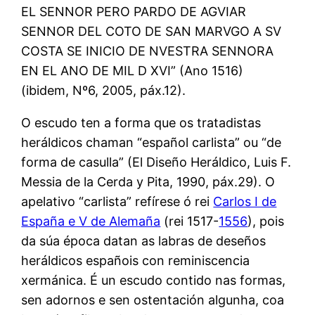
EL SENNOR PERO PARDO DE AGVIAR
SENNOR DEL COTO DE SAN MARVGO A SV
COSTA SE INICIO DE NVESTRA SENNORA
EN EL ANO DE MIL D XVI” (Ano 1516)
(ibidem, Nº6, 2005, páx.12).
O escudo ten a forma que os tratadistas
heráldicos chaman “español carlista” ou “de
forma de casulla” (El Diseño Heráldico, Luis F.
Messia de la Cerda y Pita, 1990, páx.29). O
apelativo “carlista” refírese ó rei
Carlos I de
España e V de Alemaña
(rei 1517-
1556
), pois
da súa época datan as labras de deseños
heráldicos españois con reminiscencia
xermánica. É un escudo contido nas formas,
sen adornos e sen ostentación algunha, coa