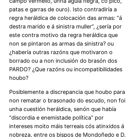
campo vermello, unha aguia negra, co pico,
patas e garras de ouro). Isto contradiría a
regra heráldica de colocación das armas: “á
destra marido e á sinistra muller”, ¿sería por
este contra motivo da regra heráldica que
non se pintaron as armas da sinistra? ou
¿habería outras razóns que motivaron o
borrado ou a non inclusión do brasón dos
PARDO? ¿Que razóns ou incompatibilidades
houbo?
Posiblemente a discrepancia que houbo para
non rematar o brasonado do escudo, non foi
unha cuestión heráldica, senón que había
“discordia e enemistade política” por
intereses moito máis terreais cós atinxidos á
nobreza, entre os bispos de Mondoñedo e D.