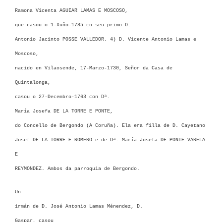
Ramona Vicenta AGUIAR LAMAS E MOSCOSO
,
que casou o 1-Xuño-1785 co seu primo
D.
Antonio Jacinto POSSE VALLEDOR. 4) D. Vicente Antonio Lamas e
Moscoso
,
nacido en Vilaosende, 17-Marzo-1730, Señor da Casa de
Quintalonga,
casou o 27-Decembro-1763 con
Dª.
María Josefa DE LA TORRE E PONTE,
do Concello de Bergondo (A Coruña). Ela era filla de D. Cayetano
Josef DE LA TORRE E ROMERO e de Dª. María Josefa DE PONTE VARELA
E
REYMONDEZ. Ambos da parroquia de Bergondo.
Un
irmán de D. José Antonio Lamas Ménendez,
D.
Gaspar, c
asou