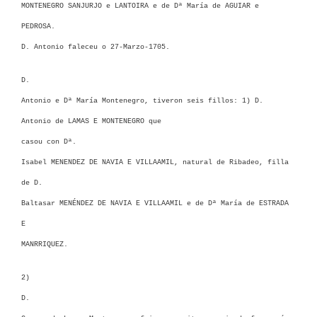
MONTENEGRO SANJURJO e LANTOIRA e de Dª María de AGUIAR e
PEDROSA.
D. Antonio faleceu o 27-Marzo-1705.
D.
Antonio e Dª María Montenegro, tiveron seis fillos: 1)
D.
Antonio de LAMAS E MONTENEGRO
que
casou con
Dª.
Isabel MENENDEZ DE NAVIA E VILLAAMIL, natural de Ribadeo, filla
de D.
Baltasar MENÉNDEZ DE NAVIA E VILLAAMIL e de Dª María de ESTRADA
E
MANRRIQUEZ.
2)
D.