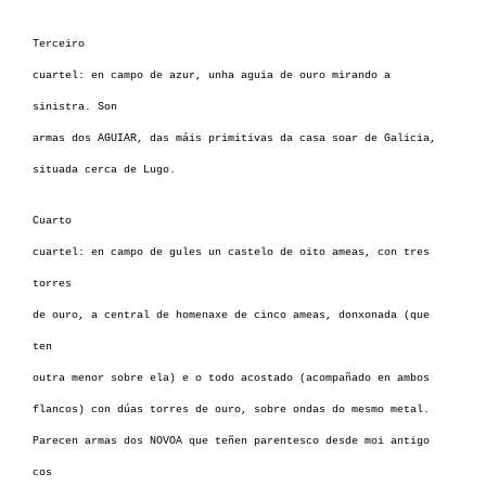
Terceiro
cuartel: en campo de azur, unha aguia de ouro mirando a
sinistra. Son
armas dos AGUIAR, das máis primitivas da casa soar de Galicia,
situada cerca de Lugo.
Cuarto
cuartel: en campo de gules un castelo de oito ameas, con tres
torres
de ouro, a central de homenaxe de cinco ameas, donxonada (que
ten
outra menor sobre ela) e o todo acostado (acompañado en ambos
flancos) con dúas torres de ouro, sobre ondas do mesmo metal.
Parecen armas dos NOVOA que teñen parentesco desde moi antigo
cos