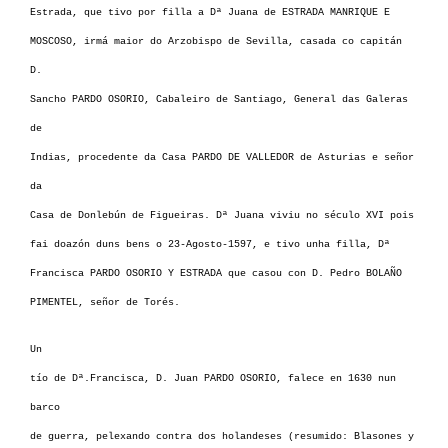
Estrada, que tivo por filla a Dª Juana de ESTRADA MANRIQUE E
MOSCOSO, irmá maior do Arzobispo de Sevilla, casada co capitán
D.
Sancho PARDO OSORIO, Cabaleiro de Santiago, General das Galeras
de
Indias, procedente da Casa PARDO DE VALLEDOR de Asturias e señor
da
Casa de Donlebún de Figueiras. Dª Juana viviu no século XVI pois
fai doazón duns bens o 23-Agosto-1597, e tivo unha filla, Dª
Francisca PARDO OSORIO Y ESTRADA que casou con D. Pedro BOLAÑO
PIMENTEL, señor de Torés.
Un
tío de Dª.Francisca, D. Juan PARDO OSORIO, falece en 1630 nun
barco
de guerra, pelexando contra dos holandeses (resumido: Blasones y