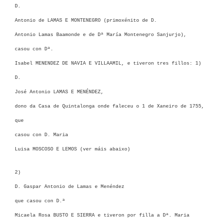
D.
Antonio de LAMAS E MONTENEGRO (primoxénito de D
.
Antonio Lamas Baamonde e de Dª María Montenegro Sanjurjo)
,
casou con
Dª.
Isabel MENENDEZ DE NAVIA E VILLAAMIL, e tiveron tres fillos: 1)
D.
José Antonio LAMAS E MENÉNDEZ
,
dono da Casa de Quintalonga onde faleceu o 1 de Xaneiro de 1755,
que
casou con D.
Maria
Luisa MOSCOSO E LEMOS (ver máis abaixo)
2)
D. Gaspar Antonio de Lamas e Menéndez
que casou con
D.ª
Micaela Rosa BUSTO E SIERRA e tiveron por filla a Dª. Maria