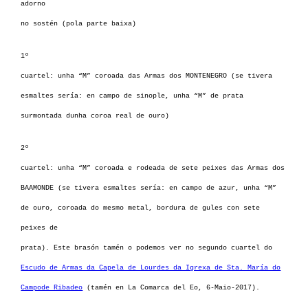
adorno
no sostén (pola parte baixa)
1º
cuartel: unha “M” coroada das Armas dos MONTENEGRO (se tivera
esmaltes sería: en campo de sinople, unha “M” de prata
surmontada dunha coroa real de ouro)
2º
cuartel: unha “M” coroada e rodeada de sete peixes das Armas dos
BAAMONDE (se tivera esmaltes sería: en campo de azur, unha “M”
de ouro, coroada do mesmo metal, bordura de gules con sete
peixes de
prata). Este brasón tamén o podemos ver no segundo cuartel do
Escudo de Armas da Capela de Lourdes da Igrexa de Sta. María do
Campode Ribadeo
(tamén en La Comarca del Eo, 6-Maio-2017).