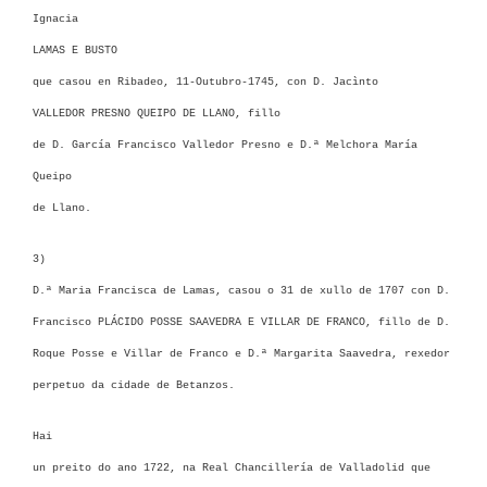
Ignacia
LAMAS E BUSTO
que casou en Ribadeo, 11-Outubro-1745, con D.
Jacìnto
VALLEDOR PRESNO QUEIPO DE LLANO, f
illo
de D. García Francisco Valledor Presno e D.ª Melchora María
Queipo
de Llano.
3)
D.ª Maria Francisca de Lamas, casou o 31 de xullo de 1707 con D.
Francisco PLÁCIDO POSSE SAAVEDRA E VILLAR DE FRANCO, fillo de D.
Roque Posse e Villar de Franco e D.ª Margarita Saavedra, rexedor
perpetuo da cidade de Betanzos.
Hai
un preito do ano 1722, na Real Chancillería de Valladolid que