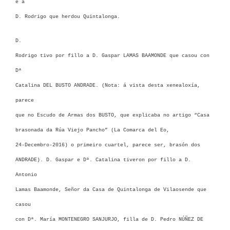
e a
D. Rodrigo que herdou Quintalonga.
D.
Rodrigo tivo por fillo a D. Gaspar LAMAS BAAMONDE que casou con
Dª
Catalina DEL BUSTO ANDRADE. (Nota: á vista desta xenealoxía,
parece
que no Escudo de Armas dos BUSTO, que explicaba no artigo “Casa
brasonada da Rúa Viejo Pancho” (La Comarca del Eo,
24-Decembro-2016) o primeiro cuartel, parece ser, brasón dos
ANDRADE). D. Gaspar e Dª. Catalina tiveron por fillo a D.
Antonio
Lamas Baamonde, Señor da Casa de Quintalonga de Vilaosende que
casou
con Dª. María MONTENEGRO SANJURJO, filla de D. Pedro NÚÑEZ DE