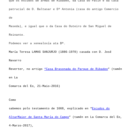
que os escudos de armas de Ribadeo, da Casa do Patín e da casa
patrucial de D. Baltasar e Dª Antonia (casa do antigo Comercio
de
Maseda), e igual que o da Casa do Outeiro de San Miguel de
Reinante.
Podemos ver a xenealoxía ata
Dª.
María Teresa LAMAS SANJURJO (1886-1970) casada con D. José
Navarro
Reverter, no artigo
“Casa Brasonada do Parque de Ribadeo
” (tamén
en La
Comarca del Eo, 21-Maio-2016)
Como
sabemos polo testamento de 1668, explicado en “
Escudos do
AltarMaior de Santa María do Campo
” (tamén en La Comarca del Eo,
4-Marzo-2017),