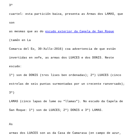
3º
cuartel: esta partición baixa, presenta as Armas dos LAMAS, que
son
as mesmas que as do
escudo exterior da Capela de San Roque
(tamén en La
Comarca del Eo, 30-Xullo-2016) coa advertencia de que están
invertidas en xefe, as armas dos LUACES e dos DONIS. Neste
escudo:
1º) son de DONIS (tres lises ben ordenadas); 2º) LUACES (cinco
estrelas de seis puntas surmontadas por un crecente ranversado);
3º)
LAMAS (cinco lapas de lume ou “llamas”). No escudo da Capela de
San Roque: 1º) son de LUACES; 2º) DONIS e 3º) LAMAS.
As
armas dos LUACES son as da Casa de Camarasa (en campo de azur,