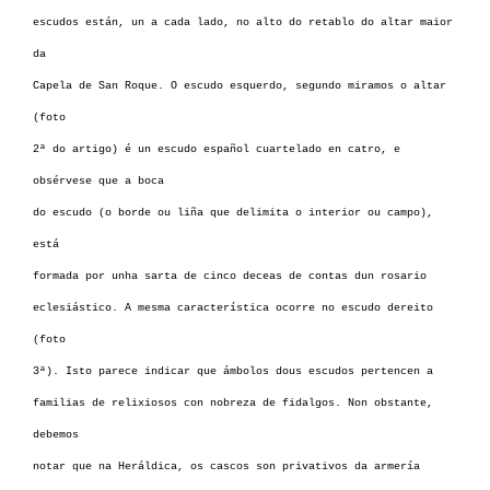
escudos están, un a cada lado, no alto do retablo do altar maior
da
Capela de San Roque. O escudo esquerdo, segundo miramos o altar
(foto
2ª do artigo) é un escudo español cuartelado en catro, e
obsérvese que a boca
do escudo (o borde ou liña que delimita o interior ou campo),
está
formada por unha sarta de cinco deceas de contas dun rosario
eclesiástico. A mesma característica ocorre no escudo dereito
(foto
3ª). Isto parece indicar que ámbolos dous escudos pertencen a
familias de relixiosos con nobreza de fidalgos. Non obstante,
debemos
notar que na Heráldica, os cascos son privativos da armería