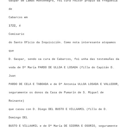
Gaspar de Lamas Montenegro, foi cura reitor propio da freguesía
de
Cabarcos
en
1722,
é
Comisario
do Santo Oficio da Inquisición. Como nota interesante atopamos
que
D. Gaspar, sendo xa cura de Cabarcos, foi unha das testemuñas da
voda de Dª María PARDO DE ULLOA E LOSADA (filla do Capitán D.
Juan
PARDO DE CELA E TABOADA e de Dª Antonia ULLOA LOSADA E VALLEDOR,
seguramente os donos da Casa de Pumarín de S. Miguel de
Reinante)
que casou con D. Diego DEL BUSTO E VILLAAMIL (fillo de D.
Domingo DEL
BUSTO E VILLAAMIL e de Dª María DE SIERRA E OSORIO, seguramente