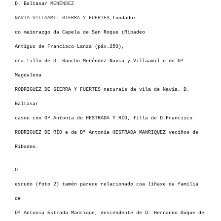
D. Baltasar
MENÉNDEZ
NAVIA VILLAAMIL SIERRA Y FUERTES,
fundador
do maiorazgo da Capela de San Roque
(
Ribadeo
Antiguo de Francisco Lanza (páx.259)
,
era fillo de D. Sancho Menéndez Navia y Villaamil e de Dª
Magdalena
RODRIGUEZ DE SIERRA Y FUERTES naturais da vila de Navia. D.
Baltasar
casou con Dª Antonia de HESTRADA Y RÍO, filla de D.Francisco
RODRIGUEZ DE RÍO e de Dª Antonia HESTRADA MANRIQUEZ veciños de
Ribadeo.
O
escudo (foto 2) tamén parece relacionado coa liñaxe da familia
de
Dª Antonia Estrada Manrique, descendente de D. Hernando Duque de