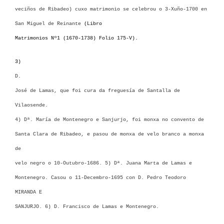
veciños de Ribadeo) cuxo matrimonio se celebrou o 3-Xuño-1700 en
San Miguel de Reinante
(Libro
Matrimonios Nº1 (1670-1738) Folio 175-V).
3)
D.
José de Lamas, que foi cura da freguesía de Santalla de
Vilaosende.
4) Dª. María de Montenegro e Sanjurjo, foi monxa no convento de
Santa Clara de Ribadeo, e pasou de monxa de velo branco a monxa
de
velo negro o 10-Outubro-1686. 5) Dª. Juana Marta de Lamas e
Montenegro. Casou o 11-Decembro-1695 con D. Pedro Teodoro
MIRANDA E
SANJURJO. 6) D. Francisco de Lamas e Montenegro.