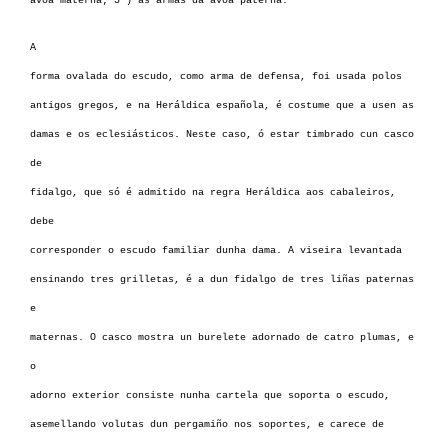
avoa materna; 3º) as armas da avoa paterna.
A
forma ovalada do escudo, como arma de defensa, foi usada polos
antigos gregos, e na Heráldica española, é costume que a usen as
damas e os eclesiásticos. Neste caso, ó estar timbrado cun casco
de
fidalgo, que só é admitido na regra Heráldica aos cabaleiros,
debe
corresponder o escudo familiar dunha dama. A viseira levantada
ensinando tres grilletas, é a dun fidalgo de tres liñas paternas
e
maternas. O casco mostra un burelete adornado de catro plumas, e
o
adorno exterior consiste nunha cartela que soporta o escudo,
asemellando volutas dun pergamiño nos soportes, e carece de