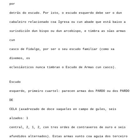
por
detrás do escudo. Por isto, o escudo esquerdo debe ser o dun
cabaleiro relacionado coa Igrexa ou cun abade que está baixo a
xurisdición dun bispo ou dun arcebispo, e timbra as súas armas
cun
casco de Fidalgo, por ser o seu escudo familiar (como xa
dixemos, os
eclesiásticos nunca timbran o Escudo de Armas cun casco).
Escudo
esquerdo, primeiro cuartel: parecen armas dos PARDO ou dos PARDO
DE
CELA (axadrezado de doce xaqueles en campo de gules, seis
alzados: 1
central, 2, 1, 2, con tres ordes de contraveros de ouro e seis
afundidos alternados). Estas armas xunto coa aguia dos terceiro