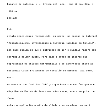
Linajes de Galicia, J.S. Crespo del Pozo, Tomo II páx.395, e
Tomo IV
páx.127)
Este
relato xenealóxico recompilado, en parte, na páxina de Internet
“Xenealoxía.org. Investigando a Historia Familiar en Galicia”,
non cabe dúbida de que é intricado de ler e quizais haberá que
corrixilo nalgún punto. Pero dado o grado de interés que
representan os enlaces matrimoniais e de parentesco entre as
distintas Casas Brasonadas do Concello de Ribadeo, así como,
entre
os membros das familias fidalgas que hoxe son veciños que non
dispoñen de Escudo de Armas nas súas casas, nunca me privo de
facer
unha recompilación o máis detallada e escrupulosa que me é