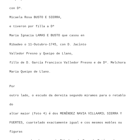
con
Dª.
Micaela Rosa BUSTO E SIERRA
,
e tiveron por filla a
Dª
Maria Ignacia LAMAS E BUSTO que casou
en
Ribadeo o 11-Outubro-1745, con D.
Jacìnto
Valledor Presno y Queipo de Llano
,
fillo de D. García Francisco Valledor Presno e de Dª. Melchora
Maria Queipo de Llano.
Por
outro lado, o escudo da dereita segundo miramos para o retablo
do
altar maior (foto 4) é dos MENÉNDEZ NAVIA VILLAAMIL SIERRA Y
FUERTES, cuartelado exactamente igual e cos mesmos mobles ou
figuras