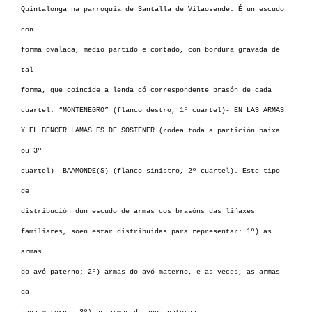
Quintalonga na parroquia de Santalla de Vilaosende. É un escudo
con
forma ovalada, medio partido e cortado, con bordura gravada de
tal
forma, que coincide a lenda có correspondente brasón de cada
cuartel: “MONTENEGRO” (flanco destro, 1º cuartel)- EN LAS ARMAS
Y EL BENCER LAMAS ES DE SOSTENER (rodea toda a partición baixa
ou 3º
cuartel)- BAAMONDE(S) (flanco sinistro, 2º cuartel). Este tipo
de
distribución dun escudo de armas cos brasóns das liñaxes
familiares, soen estar distribuídas para representar: 1º) as
armas
do avó paterno; 2º) armas do avó materno, e as veces, as armas
da