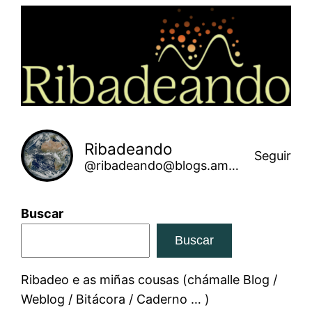
Saltar
ao
contido
Ribadeando
Seguir
@ribadeando@blogs.amarinha.gal
Buscar
Buscar
Ribadeo e as miñas cousas (chámalle Blog /
Weblog / Bitácora / Caderno … )