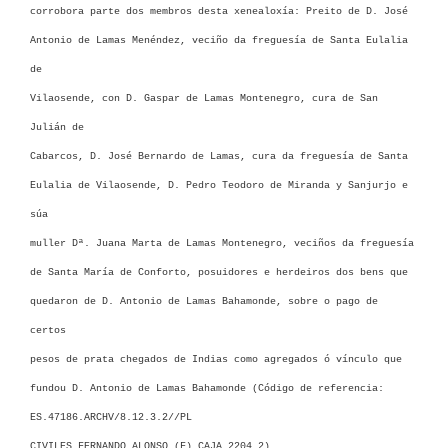
corrobora parte dos membros desta xenealoxía: Preito de D. José
Antonio de Lamas Menéndez, veciño da freguesía de Santa Eulalia
de
Vilaosende, con D. Gaspar de Lamas Montenegro, cura de San
Julián de
Cabarcos, D. José Bernardo de Lamas, cura da freguesía de Santa
Eulalia de Vilaosende, D. Pedro Teodoro de Miranda y Sanjurjo e
súa
muller Dª. Juana Marta de Lamas Montenegro, veciños da freguesía
de Santa María de Conforto, posuidores e herdeiros dos bens que
quedaron de D. Antonio de Lamas Bahamonde, sobre o pago de
certos
pesos de prata chegados de Indias como agregados ó vínculo que
fundou D. Antonio de Lamas Bahamonde (Código de referencia:
ES.47186.ARCHV/8.12.3.2//PL
CIVILES,FERNANDO ALONSO (F),CAJA 2204,2)