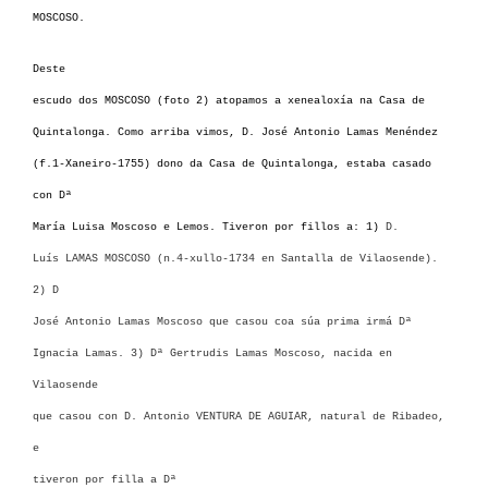
MOSCOSO.
Deste
escudo dos MOSCOSO (foto 2) atopamos a xenealoxía na Casa de
Quintalonga. Como arriba vimos, D. José Antonio Lamas Menéndez
(f.1-Xaneiro-1755) dono da Casa de Quintalonga, estaba casado
con Dª
María Luisa Moscoso e Lemos. Tiveron por fillos a: 1)
D.
Luís LAMAS MOSCOSO (n.4-xullo-1734 en Santalla de Vilaosende).
2) D
José Antonio Lamas Moscoso que casou coa súa prima irmá Dª
Ignacia Lamas. 3) Dª Gertrudis Lamas Moscoso, nacida en
Vilaosende
que casou con D. Antonio VENTURA DE AGUIAR, natural de Ribadeo,
e
tiveron por filla a Dª