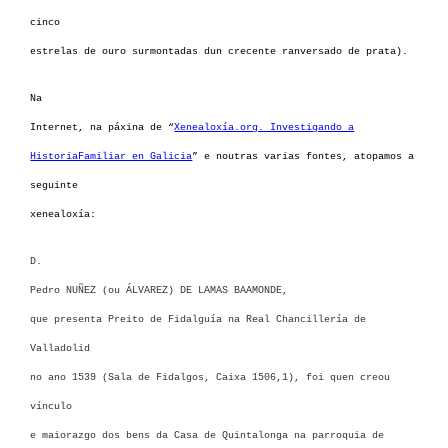
cinco
estrelas de ouro surmontadas dun crecente ranversado de prata).
Na
Internet, na páxina de “
Xenealoxía.org. Investigando a
HistoriaFamiliar en Galicia
” e noutras varias fontes, atopamos a
seguinte
xenealoxía:
D.
Pedro NUÑEZ (ou ÁLVAREZ) DE LAMAS BAAMONDE
,
que presenta Preito de Fidalguía na Real Chancillería de
Valladolid
no ano 1539 (Sala de Fidalgos, Caixa 1506,1), foi quen creou
vínculo
e maiorazgo dos bens da Casa de Quintalonga na parroquia de