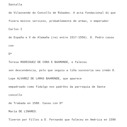
Santalla
de Vilaosende do Concello de Ribadeo. A acta fundacional di que
fixera moitos servizos, probablemente de armas, o emperador
Carlos I
de España e V de Alemaña (rei entre 1517-1556). D. Pedro casou
con
Dª
Teresa RODRIGUEZ DE CORA E BAAMONDE, e
faleceu
sen descendencia, polo que seguiu a liña sucesoria seu irmán
D.
Lope ALVAREZ DE LAMAS BAAMONDE, que a
parece
empadroado como fidalgo nos padróns da parroquia de Sante
concello
de Trabada en 1580. Casou con
Dª
María DE LINARES
.
Tiveron por fillos a D. Fernando que faleceu en América en 1590