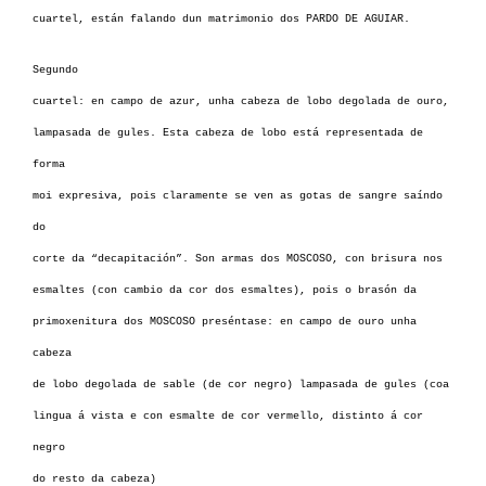
cuartel, están falando dun matrimonio dos PARDO DE AGUIAR.
Segundo
cuartel: en campo de azur, unha cabeza de lobo degolada de ouro,
lampasada de gules. Esta cabeza de lobo está representada de
forma
moi expresiva, pois claramente se ven as gotas de sangre saíndo
do
corte da “decapitación”. Son armas dos MOSCOSO, con brisura nos
esmaltes (con cambio da cor dos esmaltes), pois o brasón da
primoxenitura dos MOSCOSO preséntase: en campo de ouro unha
cabeza
de lobo degolada de sable (de cor negro) lampasada de gules (coa
lingua á vista e con esmalte de cor vermello, distinto á cor
negro
do resto da cabeza)