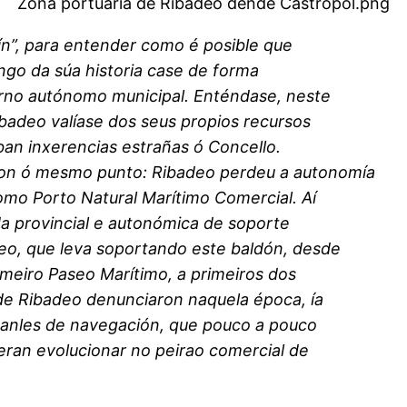
Zona portuaria de Ribadeo dende Castropol.png
ín”, para entender como é posible que
ngo da súa historia case de forma
erno autónomo municipal. Enténdase, neste
ibadeo valíase dos seus propios recursos
ban inxerencias estrañas ó Concello.
on ó mesmo punto: Ribadeo perdeu a autonomía
omo Porto Natural Marítimo Comercial. Aí
 da provincial e autonómica de soporte
eo, que leva soportando este baldón, desde
rimeiro Paseo Marítimo, a primeiros dos
 de Ribadeo denunciaron naquela época, ía
 canles de navegación, que pouco a pouco
deran evolucionar no peirao comercial de