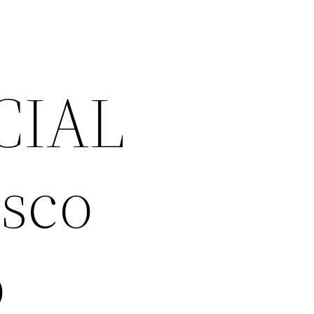
CIAL
sco
o