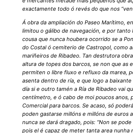
e mercantes metade máis pequenos que aqu
exactamente todo ó revés do que nos “ve
Á obra da ampliación do Paseo Marítimo, e
limitou o gálibo de navegación, e por tanto 
cousa que nunca houbera ocorrido se a Pon
do Costal ó cemiterio de Castropol, como 
mariñeiros de Ribadeo. Tan destrutora obra c
altura de topes dos barcos, se non que as 
permiten o libre fluxo e refluxo da marea, 
asenta dentro de ría, e que logo a baixante
día si e outro tamén a Ría de Ribadeo vai 
centímetro, e ó cabo de moi poucos anos,
Comercial para barcos. Se acaso, só poder
poden gastarse millóns e millóns de euros 
nunca se dará dragado, pois: “Non se pode 
pois el é capaz de meter tanta area nunha