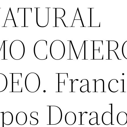
NATURAL
MO COMER
EO. Franci
pos Dorad