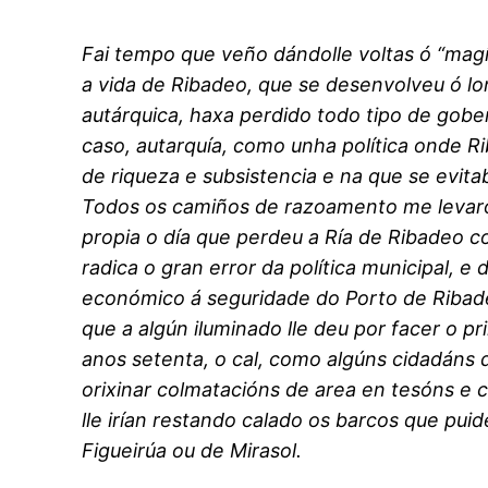
Fai tempo que veño dándolle voltas ó “mag
a vida de Ribadeo, que se desenvolveu ó lo
autárquica, haxa perdido todo tipo de gob
caso, autarquía, como unha política onde R
de riqueza e subsistencia e na que se evita
Todos os camiños de razoamento me levar
propia o día que perdeu a Ría de Ribadeo c
radica o gran error da política municipal, e
económico á seguridade do Porto de Ribad
que a algún iluminado lle deu por facer o p
anos setenta, o cal, como algúns cidadáns
orixinar colmatacións de area en tesóns e
lle irían restando calado os barcos que pui
Figueirúa ou de Mirasol.