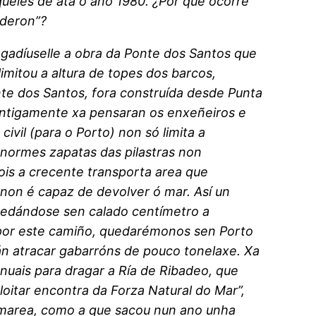
eles de ata o ano 1980. ¿Por qué ocorre
nderon”?
ngadíuselle a obra da Ponte dos Santos que
limitou a altura de topes dos barcos,
te dos Santos, fora construída desde Punta
antigamente xa pensaran os enxeñeiros e
ivil (para o Porto) non só limita a
enormes zapatas das pilastras non
pois a crecente transporta area que
 non é capaz de devolver ó mar. Así un
quedándose sen calado centímetro a
 por este camiño, quedarémonos sen Porto
án atracar gabarróns de pouco tonelaxe. Xa
anuais para dragar a Ría de Ribadeo, que
loitar encontra da Forza Natural do Mar”,
 marea, como a que sacou nun ano unha