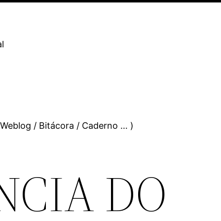
l
 Weblog / Bitácora / Caderno … )
NCIA DO