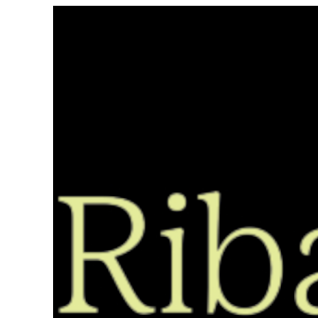
Saltar
ao
contido