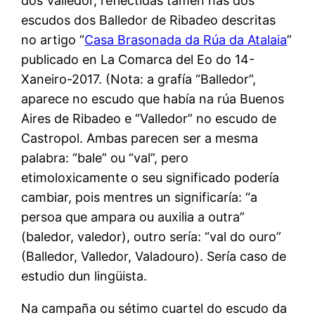
dos Valledor, reflectidas tamén nas dos
escudos dos Balledor de Ribadeo descritas
no artigo “
Casa Brasonada da Rúa da Atalaia
”
publicado en La Comarca del Eo do 14-
Xaneiro-2017. (Nota: a grafía “Balledor”,
aparece no escudo que había na rúa Buenos
Aires de Ribadeo e “Valledor” no escudo de
Castropol. Ambas parecen ser a mesma
palabra: “bale” ou “val”, pero
etimoloxicamente o seu significado podería
cambiar, pois mentres un significaría: “a
persoa que ampara ou auxilia a outra”
(baledor, valedor), outro sería: “val do ouro”
(Balledor, Valledor, Valadouro). Sería caso de
estudio dun lingüista.
Na campaña ou sétimo cuartel do escudo da