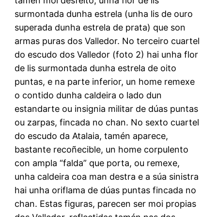
tamén moi desfeito, unha flor de lis
surmontada dunha estrela (unha lis de ouro
superada dunha estrela de prata) que son
armas puras dos Valledor. No terceiro cuartel
do escudo dos Valledor (foto 2) hai unha flor
de lis surmontada dunha estrela de oito
puntas, e na parte inferior, un home remexe
o contido dunha caldeira o lado dun
estandarte ou insignia militar de dúas puntas
ou zarpas, fincada no chan. No sexto cuartel
do escudo da Atalaia, tamén aparece,
bastante recoñecible, un home corpulento
con ampla “falda” que porta, ou remexe,
unha caldeira coa man destra e a súa sinistra
hai unha oriflama de dúas puntas fincada no
chan. Estas figuras, parecen ser moi propias