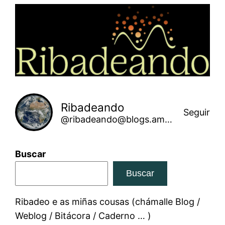
Saltar
ao
contido
Ribadeando
Seguir
@ribadeando@blogs.amarinha.gal
Buscar
Buscar
Ribadeo e as miñas cousas (chámalle Blog /
Weblog / Bitácora / Caderno … )