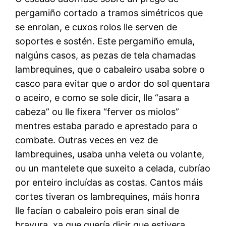
pergamiño cortado a tramos simétricos que
se enrolan, e cuxos rolos lle serven de
soportes e sostén. Este pergamiño emula,
nalgúns casos, as pezas de tela chamadas
lambrequines, que o cabaleiro usaba sobre o
casco para evitar que o ardor do sol quentara
o aceiro, e como se sole dicir, lle “asara a
cabeza” ou lle fixera “ferver os miolos”
mentres estaba parado e aprestado para o
combate. Outras veces en vez de
lambrequines, usaba unha veleta ou volante,
ou un mantelete que suxeito a celada, cubríao
por enteiro incluídas as costas. Cantos máis
cortes tiveran os lambrequines, máis honra
lle facían o cabaleiro pois eran sinal de
bravura, xa que quería dicir que estivera