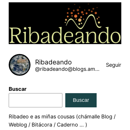
Saltar
ao
contido
Ribadeando
Seguir
@ribadeando@blogs.amarinha.gal
Buscar
Buscar
Ribadeo e as miñas cousas (chámalle Blog /
Weblog / Bitácora / Caderno … )