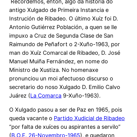
Recordemos, entón, algo da historia do
antigo Xulgado de Primeira Instancia e
Instrución de Ribadeo. O último Xuíz foi D.
Antonio Gutiérrez Población, a quen se lle
impuxo a Cruz de Segunda Clase de San
Raimundo de Peñafort o 2-Xuño-1963, por
man do Xuíz Comarcal de Ribadeo, D. José
Manuel Muiña Fernández, en nome do
Ministro de Xustiza. No homenaxe
pronunciou un moi afectuoso discurso o
secretario do noso Xulgado D. Emilio Calvo
Juárez (
La Comarca
9-Xuño-1963).
O Xulgado pasou a ser de Paz en 1965, pois
queda vacante o
Partido Xudicial de Ribadeo
“por falta de xuíces ou aspirantes a servilo”
(
B.O.E. 26-Novembro-1965
), e quedaron