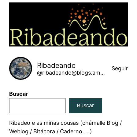
Saltar
ao
contido
Ribadeando
Seguir
@ribadeando@blogs.amarinha.gal
Buscar
Buscar
Ribadeo e as miñas cousas (chámalle Blog /
Weblog / Bitácora / Caderno … )