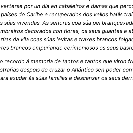
nverterse por un día en cabaleiros e damas que percor
s países do Caribe e recuperados dos vellos baúis tr
 súas vivendas. As señoras coa súa pel branquexada
breiros decorados con flores, os seus guantes e ab
rúas da vila coas súas levitas e traxes brancos folg
ntes brancos empuñando cerimoniosos os seus bast
iño recordo á memoria de tantos e tantos que viron f
 estrañas despois de cruzar o Atlántico sen poder co
ra axudar ás súas familias e descansar os seus derr