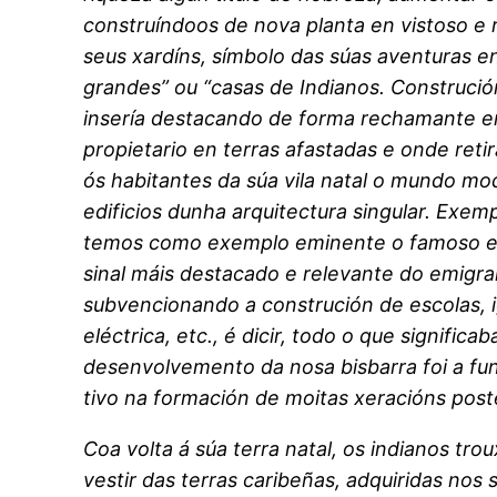
construíndoos de nova planta en vistoso e 
seus xardíns, símbolo das súas aventuras e
grandes” ou “casas de Indianos. Construció
insería destacando de forma rechamante entr
propietario en terras afastadas e onde ret
ós habitantes da súa vila natal o mundo m
edificios dunha arquitectura singular. Exem
temos como exemplo eminente o famoso edi
sinal máis destacado e relevante do emigran
subvencionando a construción de escolas, igr
eléctrica, etc., é dicir, todo o que signifi
desenvolvemento da nosa bisbarra foi a fun
tivo na formación de moitas xeracións post
Coa volta á súa terra natal, os indianos tr
vestir das terras caribeñas, adquiridas nos