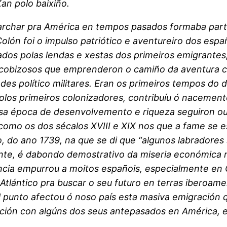
an polo baixiño.
har pra América en tempos pasados formaba parte d
Colón foi o impulso patriótico e aventureiro dos es
ados polas lendas e xestas dos primeiros emigrante
 cobizosos que emprenderon o camiño da aventura ca
des político militares. Eran os primeiros tempos do
olos primeiros colonizadores, contribuíu ó nacemen
osa época de desenvolvemento e riqueza seguiron ou
omo os dos sécalos XVIII e XIX nos que a fame se es
, do ano 1739, na que se di que “algunos labradores 
mente, é dabondo demostrativo da miseria económica 
ncia empurrou a moitos españois, especialmente en G
Atlántico pra buscar o seu futuro en terras iberoame
l punto afectou ó noso país esta masiva emigración q
ación con algúns dos seus antepasados en América, 