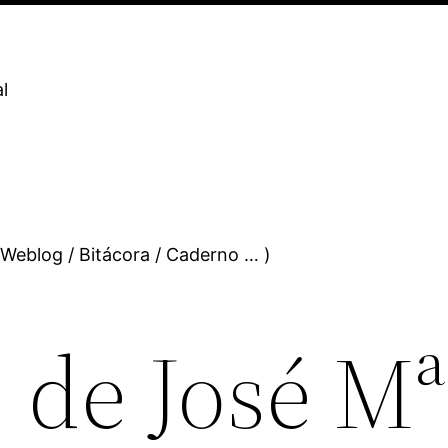
l
 Weblog / Bitácora / Caderno … )
 de José Mª