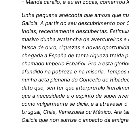
– Manda carallo, e eu en zocas, comentou X
Unha pequena anécdota que amosa que marc
Galicia. A partir do seu descubrimento por 
Indias, recentemente descubertas. Estimul
masivo dunha avalancha de aventureiros e
busca de ouro, riquezas e novas oportunida
chegada a España de tanta riqueza traída p
chamado Imperio Español. Pro a esta glori
afundido na pobreza e na miseria. Tempos c
nunha acta plenaria do Concello de Ribadeo
dato que, sen ter que interpretalo literal
que a necesidade e o espírito de supervive
como vulgarmente se dicía, e a atravesar o 
Uruguai, Chile, Venezuela ou México. Ata ta
Galicia que non sufrise o impacto da emigr