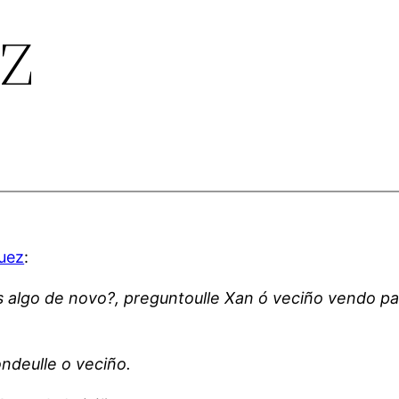
z
uez
:
s algo de novo?, preguntoulle Xan ó veciño vendo pa
ndeulle o veciño.