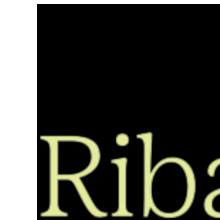
Saltar
ao
contido