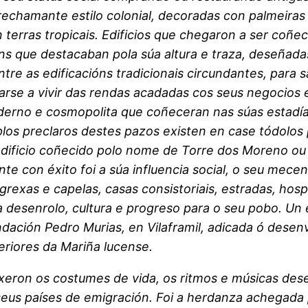
rechamante estilo colonial, decoradas con palmeiras 
n terras tropicais. Edificios que chegaron a ser coñ
ns que destacaban pola súa altura e traza, deseñada
e as edificacións tradicionais circundantes, para sal
irarse a vivir das rendas acadadas cos seus negocios
oderno e cosmopolita que coñeceran nas súas estadí
plos preclaros destes pazos existen en case tódolos
ficio coñecido polo nome de Torre dos Moreno ou o 
te con éxito foi a súa influencia social, o seu mecen
exas e capelas, casas consistoriais, estradas, hospit
caba desenrolo, cultura e progreso para o seu pobo. U
dación Pedro Murias, en Vilaframil, adicada ó desen
eriores da Mariña lucense.
ouxeron os costumes de vida, os ritmos e músicas dese
 seus países de emigración. Foi a herdanza achegada 