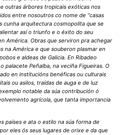
e outras árbores tropicais exóticas nos
ecidos entre nosoutros co nome de “casas
s cunha arquitectura cosmopolita que se
ientar así o triunfo e o éxito do seu
 en América. Obras que serviron pra achegar
as na América e que souberon plasmar en
 pobos e aldeas de Galicia. En Ribadeo
palacete Peñalba, na veciña Figueiras. O
ado en institucións benéficas ou culturais
ais ou asilos, traídas de auga e de luz
n exemplo notable da súa contribución ó
volvemento agrícola, que tanta importancia
s países e ata o estilo na súa forma de
por eles ós seus lugares de orixe e da que