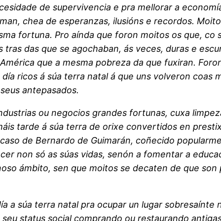
sidade de supervivencia e pra mellorar a economía f
man, chea de esperanzas, ilusións e recordos. Moit
sma fortuna. Pro aínda que foron moitos os que, co s
 tras das que se agochaban, ás veces, duras e escur
América que a mesma pobreza da que fuxiran. Foron 
 día ricos á súa terra natal á que uns volveron coas
s seus antepasados.
dustrias ou negocios grandes fortunas, cuxa limpez
áis tarde á súa terra de orixe convertidos en presti
 caso de Bernardo de Guimarán, coñecido popularme
tecer non só as súas vidas, senón a fomentar a educ
noso ámbito, sen que moitos se decaten de que son 
a a súa terra natal pra ocupar un lugar sobresaínte 
 o seu status social comprando ou restaurando anti