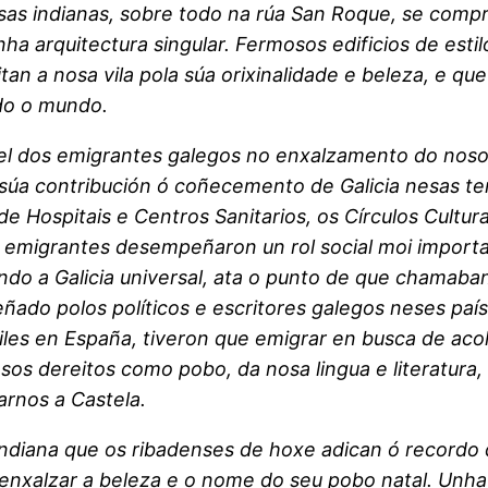
sas indianas, sobre todo na rúa San Roque, se compr
ha arquitectura singular. Fermosos edificios de estil
an a nosa vila pola súa orixinalidade e beleza, e qu
odo o mundo.
pel dos emigrantes galegos no enxalzamento do noso
e a súa contribución ó coñecemento de Galicia nesas t
de Hospitais e Centros Sanitarios, os Círculos Cultur
 emigrantes desempeñaron un rol social moi import
do a Galicia universal, ata o punto de que chamaba
ñado polos políticos e escritores galegos neses paí
les en España, tiveron que emigrar en busca de acolli
sos dereitos como pobo, da nosa lingua e literatura, 
rnos a Castela.
indiana que os ribadenses de hoxe adican ó recordo 
a enxalzar a beleza e o nome do seu pobo natal. Unha 