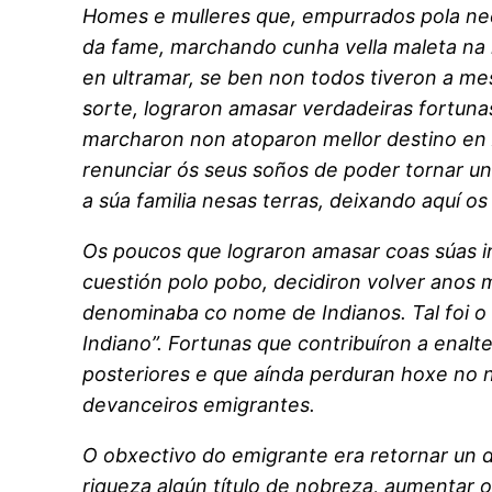
Homes e mulleres que, empurrados pola nece
da fame, marchando cunha vella maleta na 
en ultramar, se ben non todos tiveron a me
sorte, lograron amasar verdadeiras fortunas
marcharon non atoparon mellor destino en 
renunciar ós seus soños de poder tornar un
a súa familia nesas terras, deixando aquí o
Os poucos que lograron amasar coas súas in
cuestión polo pobo, decidiron volver anos m
denominaba co nome de Indianos. Tal foi o
Indiano”. Fortunas que contribuíron a enal
posteriores e que aínda perduran hoxe no 
devanceiros emigrantes.
O obxectivo do emigrante era retornar un dí
riqueza algún título de nobreza, aumentar