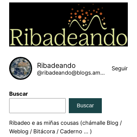
Saltar
ao
contido
Ribadeando
Seguir
@ribadeando@blogs.amarinha.gal
Buscar
Buscar
Ribadeo e as miñas cousas (chámalle Blog /
Weblog / Bitácora / Caderno … )