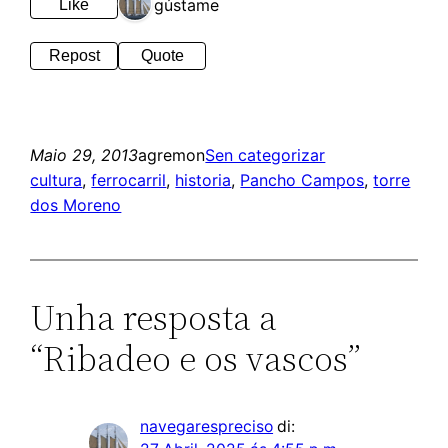
1 gústame
Like
Repost
Quote
Maio 29, 2013
agremon
Sen categorizar
cultura
, 
ferrocarril
, 
historia
, 
Pancho Campos
, 
torre
dos Moreno
Unha resposta a
“Ribadeo e os vascos”
navegarespreciso
di: