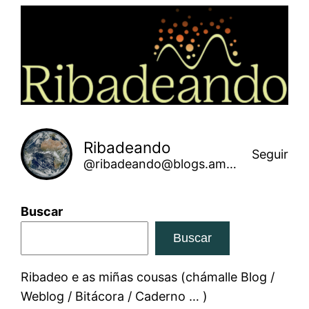
Saltar
ao
contido
Ribadeando
Seguir
@ribadeando@blogs.amarinha.gal
Buscar
Buscar
Ribadeo e as miñas cousas (chámalle Blog /
Weblog / Bitácora / Caderno … )