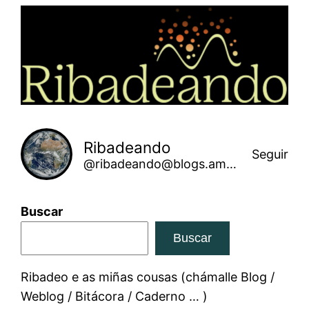
Saltar
ao
contido
Ribadeando
Seguir
@ribadeando@blogs.amarinha.gal
Buscar
Buscar
Ribadeo e as miñas cousas (chámalle Blog /
Weblog / Bitácora / Caderno … )