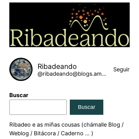
Saltar
ao
contido
Ribadeando
Seguir
@ribadeando@blogs.amarinha.gal
Buscar
Buscar
Ribadeo e as miñas cousas (chámalle Blog /
Weblog / Bitácora / Caderno … )