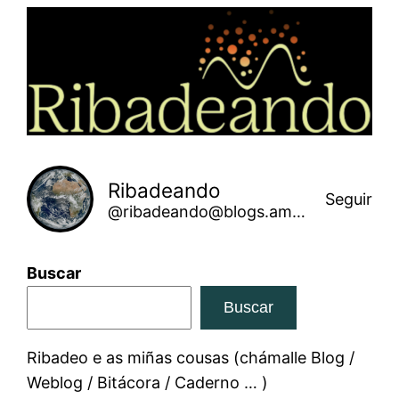
Saltar
ao
contido
Ribadeando
Seguir
@ribadeando@blogs.amarinha.gal
Buscar
Buscar
Ribadeo e as miñas cousas (chámalle Blog /
Weblog / Bitácora / Caderno … )