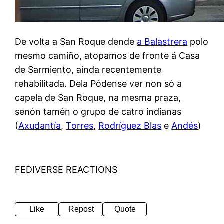
De volta a San Roque dende
a Balastrera
polo
mesmo camiño, atopamos de fronte á Casa
de Sarmiento, aínda recentemente
rehabilitada. Dela Pódense ver non só a
capela de San Roque, na mesma praza,
senón tamén o grupo de catro indianas
(
Axudantía
,
Torres
,
Rodríguez Blas
e
Andés
)
FEDIVERSE REACTIONS
Like
Repost
Quote