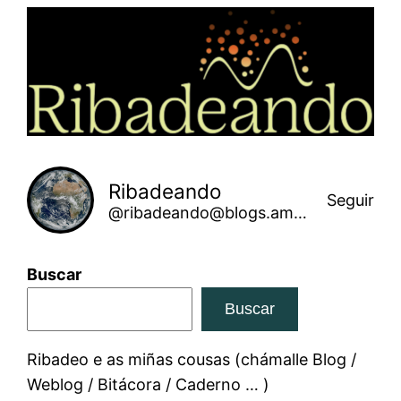
Saltar
ao
contido
Ribadeando
Seguir
@ribadeando@blogs.amarinha.gal
Buscar
Buscar
Ribadeo e as miñas cousas (chámalle Blog /
Weblog / Bitácora / Caderno … )