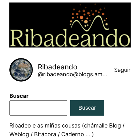
Saltar
ao
contido
Ribadeando
Seguir
@ribadeando@blogs.amarinha.gal
Buscar
Buscar
Ribadeo e as miñas cousas (chámalle Blog /
Weblog / Bitácora / Caderno … )