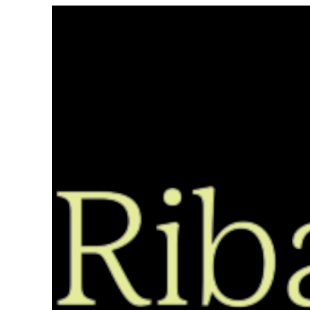
Saltar
ao
contido