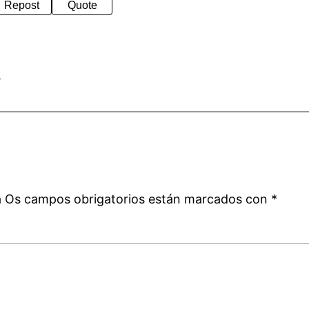
Repost
Quote
a
a
á
Os campos obrigatorios están marcados con
*