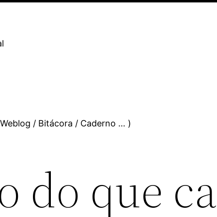
l
 Weblog / Bitácora / Caderno … )
o do que ca