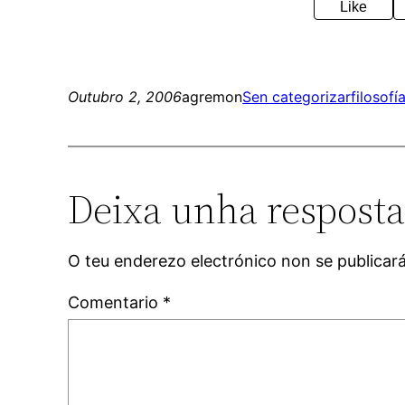
Like
Outubro 2, 2006
agremon
Sen categorizar
filosofí
Deixa unha respost
O teu enderezo electrónico non se publicar
Comentario
*