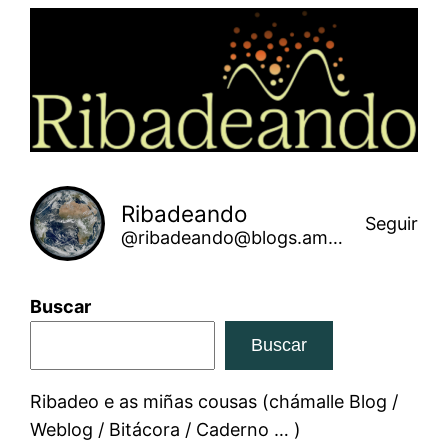
Saltar
ao
contido
Ribadeando
Seguir
@ribadeando@blogs.amarinha.gal
Buscar
Buscar
Ribadeo e as miñas cousas (chámalle Blog /
Weblog / Bitácora / Caderno … )