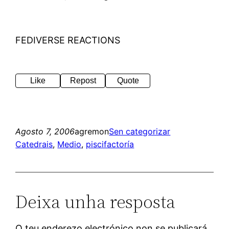
FEDIVERSE REACTIONS
Like
Repost
Quote
Agosto 7, 2006
agremon
Sen categorizar
Catedrais
, 
Medio
, 
piscifactoría
Deixa unha resposta
O teu enderezo electrónico non se publicará