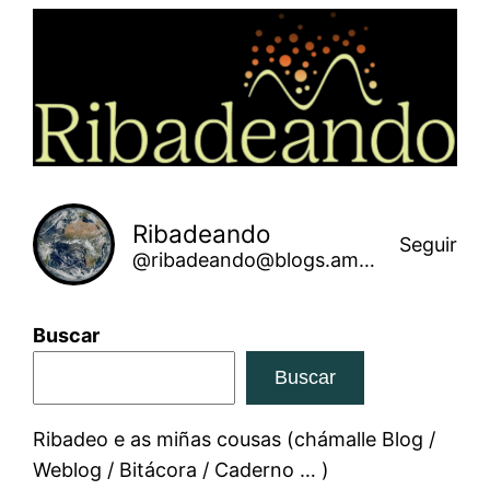
Saltar
ao
contido
Ribadeando
Seguir
@ribadeando@blogs.amarinha.gal
Buscar
Buscar
Ribadeo e as miñas cousas (chámalle Blog /
Weblog / Bitácora / Caderno … )