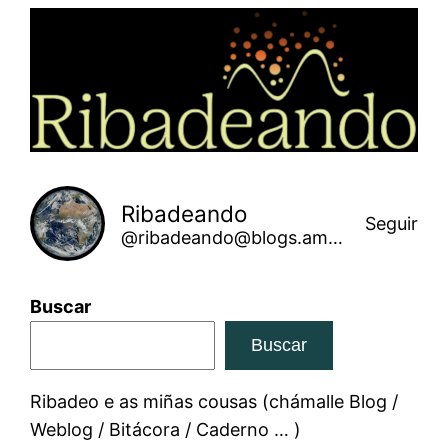
Saltar
ao
contido
Ribadeando
Seguir
@ribadeando@blogs.amarinha.gal
Buscar
Buscar
Ribadeo e as miñas cousas (chámalle Blog /
Weblog / Bitácora / Caderno … )